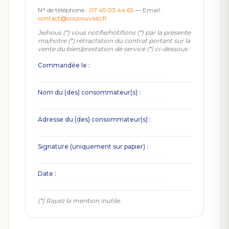
N° de téléphone :
07 45 03 44 65
— Email :
contact@coucouvisio.fr
Je/nous (*) vous notifie/notifions (*) par la présente
ma/notre (*) rétractation du contrat portant sur la
vente du bien/prestation de service (*) ci-dessous :
Commandée le :
..................................................................................
Nom du (des) consommateur(s) :
..................................................................................
Adresse du (des) consommateur(s) :
..................................................................................
Signature (uniquement sur papier) :
..................................................................................
Date :
..................................................................................
(*) Rayez la mention inutile.