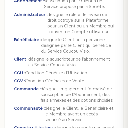
Abonnement
:
souscription par le Client à un
Service proposé par la Société.
Administrateur
:
désigne le rôle et le niveau de
droit octroyé sur la Plateforme
pour un Client ou un Membre qui
a ouvert un Compte utilisateur.
Bénéficiaire
:
désigne le Client ou la personne
désignée par le Client qui bénéficie
du Service Coucou Visio.
Client
:
désigne le souscripteur de l'abonnement
au Service Coucou Visio.
CGU
:
Condition Générale d'Utilisation.
CGV
:
Condition Générales de Vente.
Commande
:
désigne l'engagement formalisé de
souscription de l'Abonnement, des
frais annexes et des options choisies.
Communauté
:
désigne le Client, le Bénéficiaire et
le Membre ayant un accès
sécurisé au Service.
Compte utilisateur
:
désigne le compte personnel