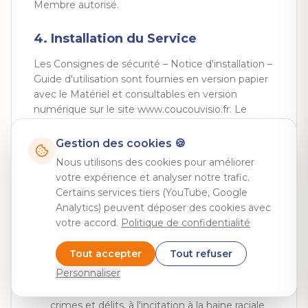
Membre autorisé.
4. Installation du Service
Les Consignes de sécurité – Notice d'installation –
Guide d'utilisation sont fournies en version papier
avec le Matériel et consultables en version
numérique sur le site www.coucouvisio.fr. Le
Client, Bénéficiaire et Membres s'engagent à se
conformer à l'ensemble de ces consignes et
Gestion des cookies 🍪
supporteront toutes les conséquences résultant
Nous utilisons des cookies pour améliorer
d'une installation ou utilisation non conforme.
votre expérience et analyser notre trafic.
Certains services tiers (YouTube, Google
5. Utilisation du Service
Analytics) peuvent déposer des cookies avec
votre accord.
Politique de confidentialité
Le Client, le Bénéficiaire et les Membres
s'engagent à ne pas :
Tout accepter
Tout refuser
Utiliser le Service à des fins illégales,
Personnaliser
diffamatoires, abusives, discriminatoires,
racistes, extrémistes, à la provocation aux
crimes et délits, à l'incitation à la haine raciale