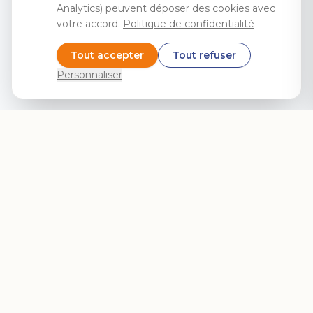
Analytics) peuvent déposer des cookies avec
votre accord.
Politique de confidentialité
Tout accepter
Tout refuser
Personnaliser
Coucou Visio rapproche les familles malgré la distance.
Transformez le téléphone fixe et la télé de vos proches en
système d'appel vidéo.