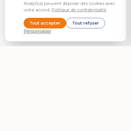
Analytics) peuvent déposer des cookies avec
votre accord.
Politique de confidentialité
Tout accepter
Tout refuser
Personnaliser
Coucou Visio rapproche les familles malgré la distance.
Transformez le téléphone fixe et la télé de vos proches en
système d'appel vidéo.